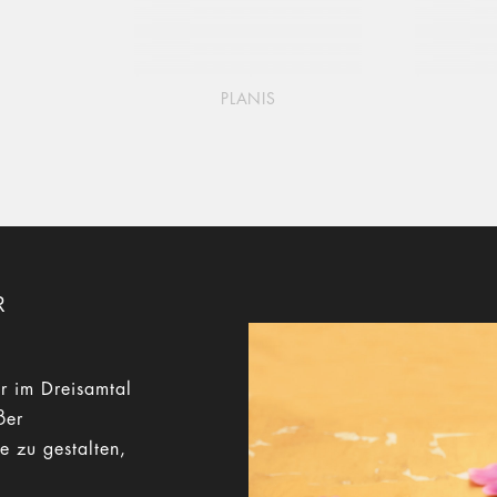
PLANIS
R
r im Dreisamtal
ßer
e zu gestalten,