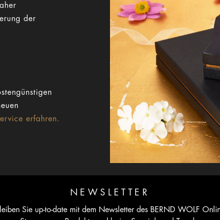
Daher
gerung der
stengünstigen
neuen
rvice erfahren.
NEWSLETTER
leiben Sie up-to-date mit dem Newsletter des BERND WOLF Onli