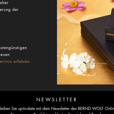
Daher
gerung der
stengünstigen
neuen
rvice erfahren.
NEWSLETTER
leiben Sie up-to-date mit dem Newsletter des BERND WOLF Onli