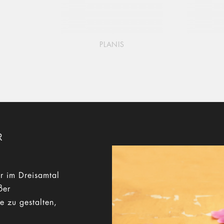
PLANIS
R
r im Dreisamtal
ßer
e zu gestalten,