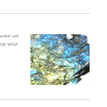
kwinkel und
 BERND WOLF