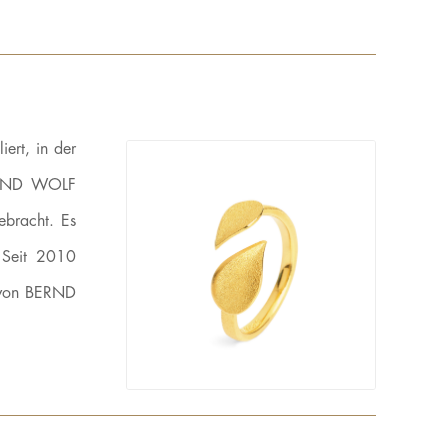
ert, in der
BERND WOLF
ebracht. Es
 Seit 2010
n von BERND