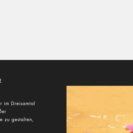
R
r im Dreisamtal
ßer
e zu gestalten,