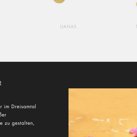
LIANAS
R
r im Dreisamtal
ßer
e zu gestalten,