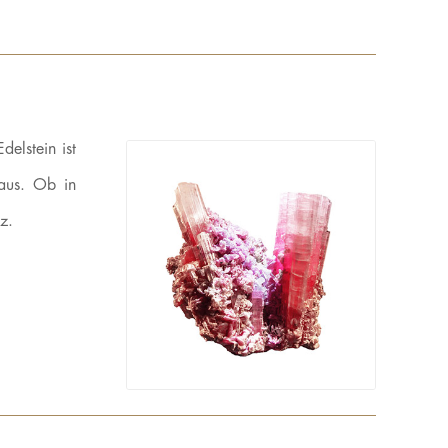
elstein ist
 aus. Ob in
z.