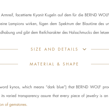
Armreif, facettierte Kyanit Kugeln auf dem für die BERND WOLF Ko
 kleine Lampions wirken, fügen dem Spektrum der Blautöne des 
andhabung und gibt dem Reifcharakter des Halsschmucks den letzen 
SIZE AND DETAILS
MATERIAL & SHAPE
ek word kynos, which means “dark blue”) that BERND WOLF proc
d its varied transparency assure that every piece of jewelry is a
kon of gemstones.