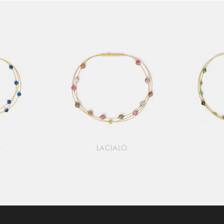
O
LACIALO