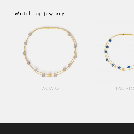
Matching jewlery
LACIALO
LACIAL