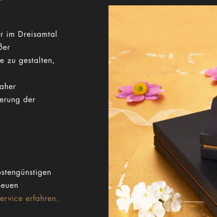
r im Dreisamtal
ßer
e zu gestalten,
Daher
gerung der
stengünstigen
neuen
rvice erfahren.