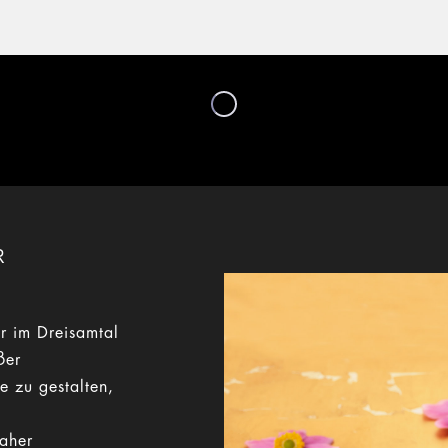
R
r im Dreisamtal
ßer
e zu gestalten,
Daher