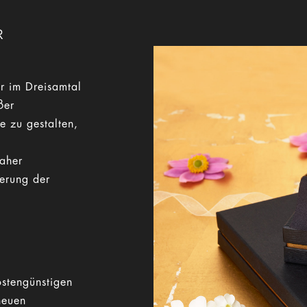
R
r im Dreisamtal
ßer
e zu gestalten,
Daher
gerung der
stengünstigen
neuen