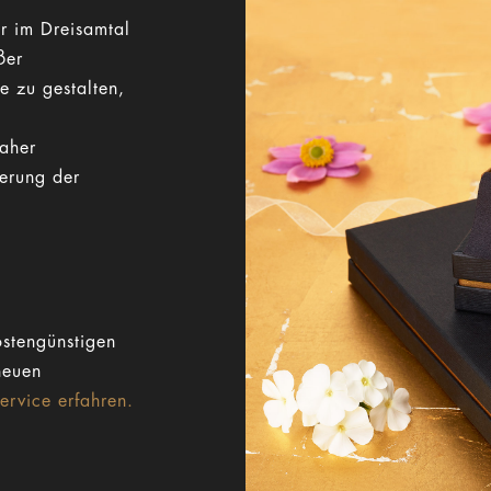
r im Dreisamtal
ßer
e zu gestalten,
Daher
gerung der
stengünstigen
neuen
rvice erfahren.