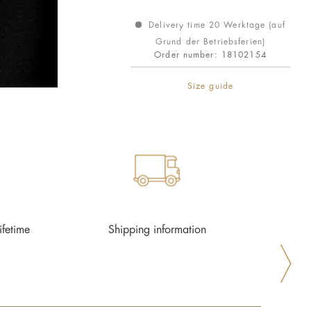
Delivery time 20 Werktage (auf
Grund der Betriebsferien)
Order number:
18102154
Size guide
ifetime
Shipping information