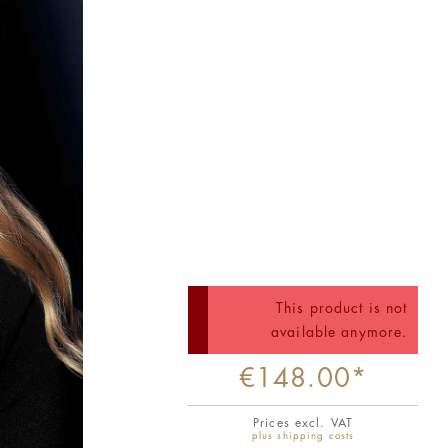
This product is not
available anymore.
€148.00*
Prices excl. VAT
plus shipping costs