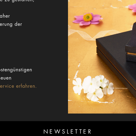
Daher
gerung der
stengünstigen
neuen
rvice erfahren.
NEWSLETTER