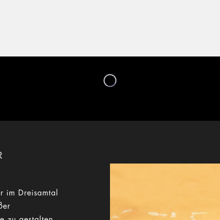
R
r im Dreisamtal
ßer
e zu gestalten,