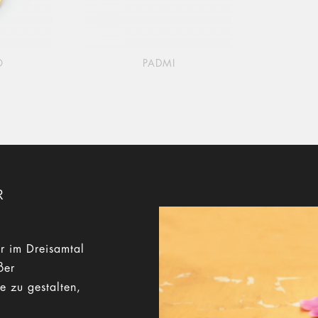
O
PADMI
R
r im Dreisamtal
ßer
e zu gestalten,