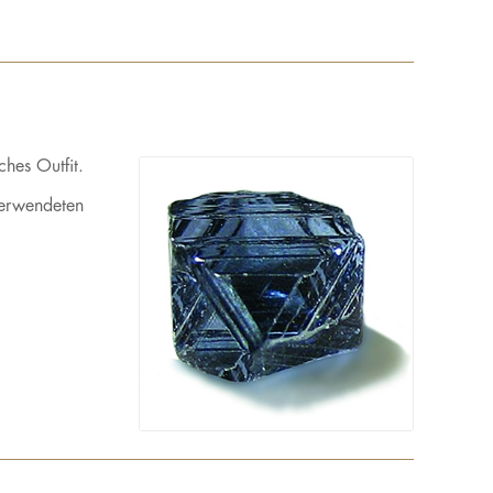
ches Outfit.
erwendeten