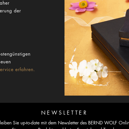
Daher
gerung der
stengünstigen
neuen
rvice erfahren.
NEWSLETTER
leiben Sie up-to-date mit dem Newsletter des BERND WOLF Onli