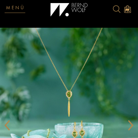
MENÜ
‹
›