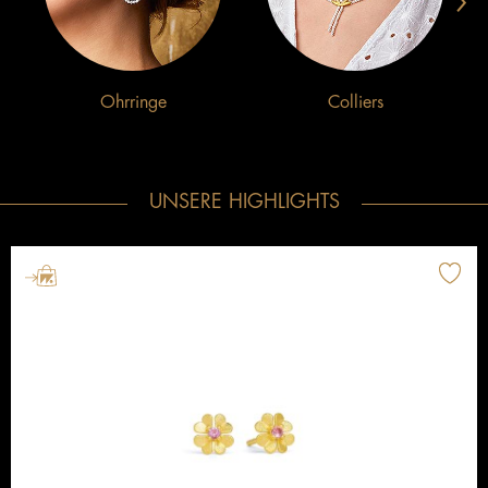
›
Ohrringe
Colliers
UNSERE HIGHLIGHTS
n
Merke