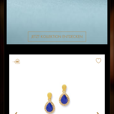
JETZT KOLLEKTION ENTDECKEN
Merken
Merken
Merke
rken
Merken