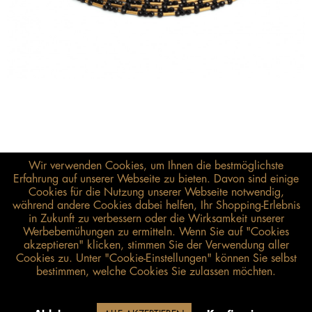
Wir verwenden Cookies, um Ihnen die bestmöglichste
Erfahrung auf unserer Webseite zu bieten. Davon sind einige
Cookies für die Nutzung unserer Webseite notwendig,
während andere Cookies dabei helfen, Ihr Shopping-Erlebnis
in Zukunft zu verbessern oder die Wirksamkeit unserer
Werbebemühungen zu ermitteln. Wenn Sie auf "Cookies
1.480,00 €*
akzeptieren" klicken, stimmen Sie der Verwendung aller
inkl. MwSt.
zzgl. Versandkosten
Cookies zu. Unter "Cookie-Einstellungen" können Sie selbst
bestimmen, welche Cookies Sie zulassen möchten.
Größenberater öffnen