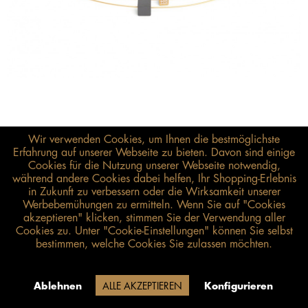
Wir verwenden Cookies, um Ihnen die bestmöglichste
Erfahrung auf unserer Webseite zu bieten. Davon sind einige
Cookies für die Nutzung unserer Webseite notwendig,
während andere Cookies dabei helfen, Ihr Shopping-Erlebnis
248,00 €*
in Zukunft zu verbessern oder die Wirksamkeit unserer
Werbebemühungen zu ermitteln. Wenn Sie auf "Cookies
inkl. MwSt.
zzgl. Versandkosten
akzeptieren" klicken, stimmen Sie der Verwendung aller
Cookies zu. Unter "Cookie-Einstellungen" können Sie selbst
Größenberater öffnen
bestimmen, welche Cookies Sie zulassen möchten.
IN DEN WARENKORB
Lieferzeit 20 Werktage (auf Grund
Ablehnen
ALLE AKZEPTIEREN
Konfigurieren
der Betriebsferien)