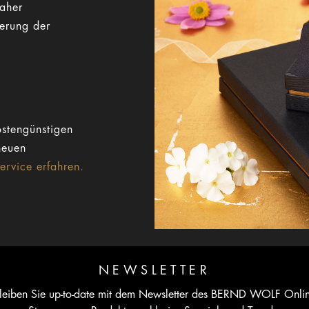
Daher
gerung der
stengünstigen
neuen
rvice erfahren.
NEWSLETTER
leiben Sie up-to-date mit dem Newsletter des BERND WOLF Onli