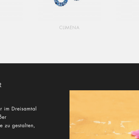
CLIMENA
R
r im Dreisamtal
ßer
e zu gestalten,